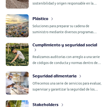
sostenibilidad y origen responsable en la
generación de energía renovable.
Plástico
Soluciones para preparar su cadena de
suministro mediante diversos programas
globales de sostenibilidad y servicios a
medida.
Cumplimiento y seguridad social
Realizamos auditorías con arreglo a una serie
de códigos de conducta y normas dentro de
cadenas de suministro específicas.
Seguridad alimentaria
Ofrecemos una serie de servicios para evaluar,
supervisar y garantizar la seguridad de los
productos alimentarios.
Stakeholders