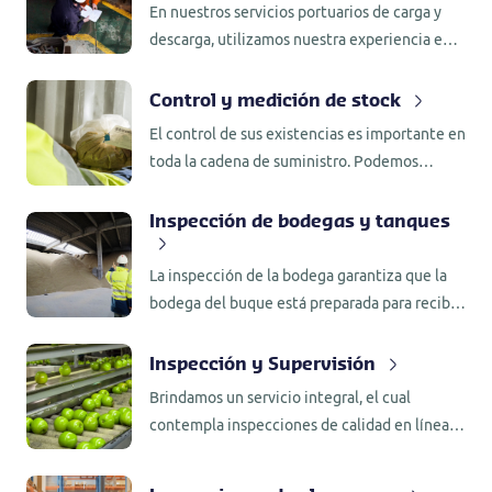
En nuestros servicios portuarios de carga y
descarga, utilizamos nuestra experiencia en
inspección y supervisión para ayudarle a
cumplir las obligaciones contractuales o la
Control y medición de stock
normativa.
El control de sus existencias es importante en
toda la cadena de suministro. Podemos
realizar un seguimiento continuo o
inspecciones puntuales periódicas en las que
Inspección de bodegas y tanques
vigilamos los movimientos y el estado de sus
mercancías.
La inspección de la bodega garantiza que la
bodega del buque está preparada para recibir
la carga sin contaminación y completa las
inspecciones de las escotillas para evitar un
Inspección y Supervisión
defecto en la carga.
Brindamos un servicio integral, el cual
contempla inspecciones de calidad en línea
de proceso hasta el embarque. La inspección
y supervisión en frutas, la realizamos tanto en