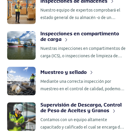
Inspecciones de almacenes
preembarque como en el embarque del
Nuestro equipo de expertos comprobará el
producto.
estado general de su almacén -o de un
almacén externo- y realizará una inspección
para garantizar que el almacén está
Inspecciones en compartimento
de carga
preparado para recibir su valiosa carga en un
entorno seguro para preservar la calidad de
Nuestras inspecciones en compartimentos de
sus mercancías.
carga (ICS), o inspecciones de limpieza de
bodegas, son realizadas por inspectores
experimentados y cualificados que conocen
Muestreo y sellado
las normas y reglamentos pertinentes
Mediante una correcta inspección por
(GMP+).
muestreo en el control de calidad, podemos
asegurarnos de que la calidad de su producto
cumple las especificaciones contractuales.
Supervisión de Descarga, Control
de Peso de Aceites y Granos
Contamos con un equipo altamente
capacitado y calificado el cual se encarga de