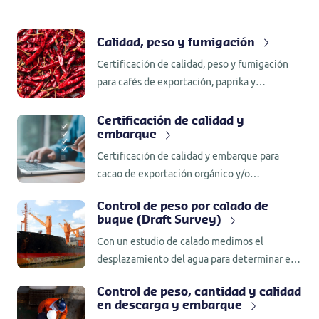
Calidad, peso y fumigación
Certificación de calidad, peso y fumigación
para cafés de exportación, paprika y
derivados. También, fumigación para
menestras, granos y cereales.
Certificación de calidad y
embarque
Certificación de calidad y embarque para
cacao de exportación orgánico y/o
convencional.
Control de peso por calado de
buque (Draft Survey)
Con un estudio de calado medimos el
desplazamiento del agua para determinar el
peso de la carga.
Control de peso, cantidad y calidad
en descarga y embarque