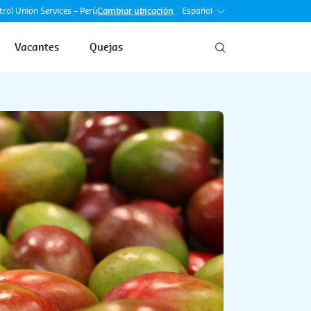
Español
rol Union Services – Perú
Cambiar ubicación
Vacantes
Quejas