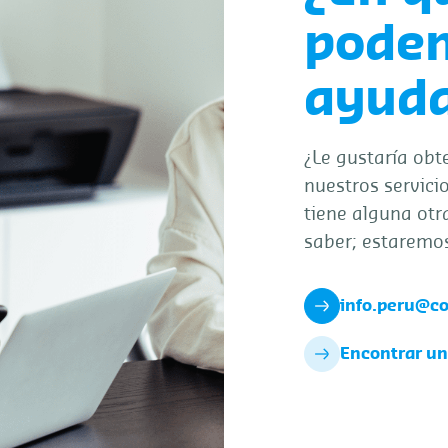
pode
ayuda
¿Le gustaría obt
nuestros servicio
tiene alguna otr
saber; estaremo
info.peru@c
Encontrar una